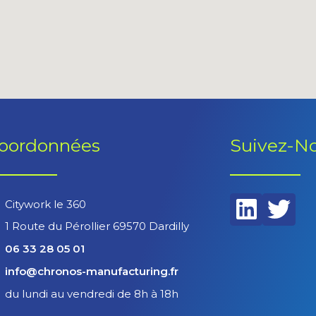
oordonnées
Suivez-N
Citywork le 360
1 Route du Pérollier 69570 Dardilly
06 33 28 05 01
info@chronos-manufacturing.fr
du lundi au vendredi de 8h à 18h